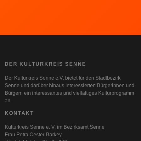
DER KULTURKREIS SENNE
Der Kulturkreis Senne e.V. bietet für den Stadtbezirk
Senne und darüber hinaus interessierten Bürgerinnen und
Bürgern ein interessantes und vielfältiges Kulturprogramm
an.
KONTAKT
Kulturkreis Senne e. V. im Bezirksamt Senne
Frau Petra Oester-Barkey